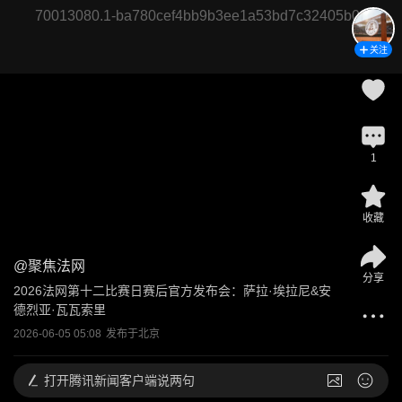
70013080.1-ba780cef4bb9b3ee1a53bd7c32405b06
关注
1
收藏
@
聚焦法网
分享
2026法网第十二比赛日赛后官方发布会：萨拉·埃拉尼&安
德烈亚·瓦瓦索里
2026-06-05 05:08
发布于
北京
打开
腾讯新闻客户端说两句