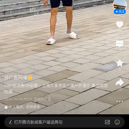
关注
19
4
5
@
广东阿深
CBA总决赛G5前瞻：上海久事男篮外援户外漫步 备战氛围
22
拉满
2026-06-05 05:02
发布于
广东
个人观点，仅供参考
打开
腾讯新闻客户端说两句