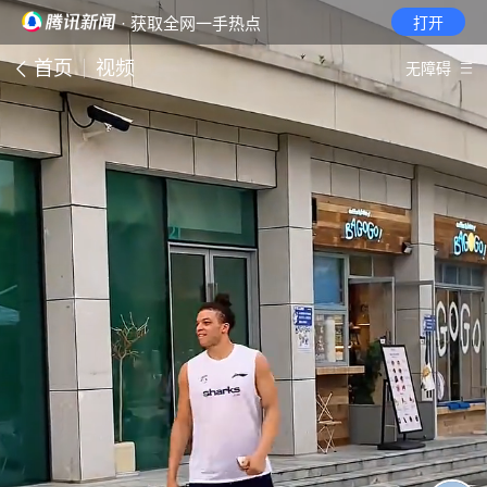
· 获取全网一手热点
打开
首页
视频
无障碍