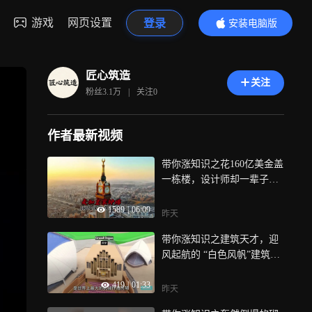
游戏
网页设置
登录
安装电脑版
内容更精彩
匠心筑造
关注
粉丝
3.1万
|
关注
0
作者最新视频
带你涨知识之花160亿美金盖
一栋楼，设计师却一辈子不
许进去看
1589
|
06:09
昨天
带你涨知识之建筑天才，迎
风起航的 “白色风帆”建筑，
悉尼歌剧
419
|
01:33
昨天