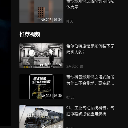
带你涨知识之轰然倒塌的砌
体房屋
297
|
01:34
昨天
推荐视频
希尔伯特旅馆是如何装下无
限客人的？
5652
|
10:26
5评论
05-18
带你科普涨知识之塔式航吊
为什么不会倒塌，高空起重
如何保持稳定
568
|
03:50
07-25
91、工业气动系统科普，气
缸电磁阀成套应用解析
379
|
04:25