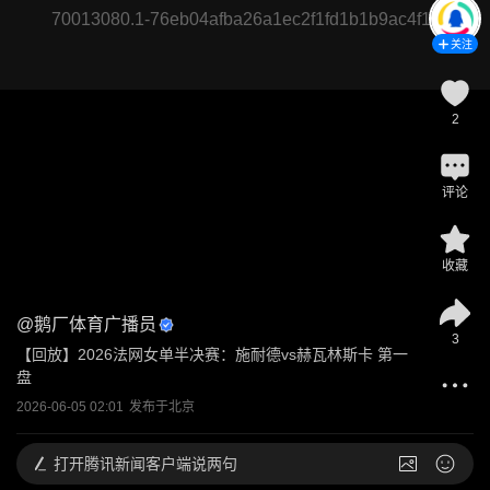
70013080.1-76eb04afba26a1ec2f1fd1b1b9ac4f1c
关注
2
评论
收藏
@
鹅厂体育广播员
3
【回放】2026法网女单半决赛：施耐德vs赫瓦林斯卡 第一
盘
2026-06-05 02:01
发布于
北京
打开
腾讯新闻客户端说两句