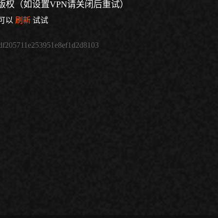
版权（如设置VPN请关闭后重试）
可以
刷新
试试
df205711e253951e8ef1d2d8103
倍速