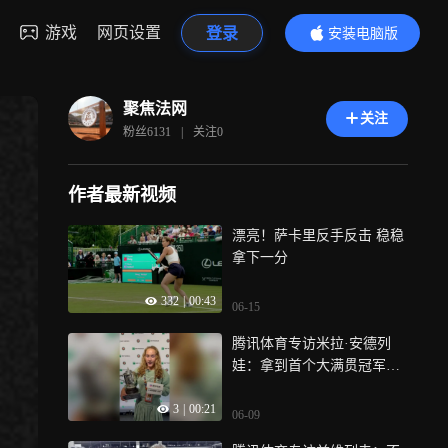
游戏
网页设置
登录
安装电脑版
内容更精彩
聚焦法网
关注
粉丝
6131
|
关注
0
作者最新视频
漂亮！萨卡里反手反击 稳稳
拿下一分
332
|
00:43
06-15
腾讯体育专访米拉·安德列
娃：拿到首个大满贯冠军感
觉很棒 期待能拿更多
3
|
00:21
06-09