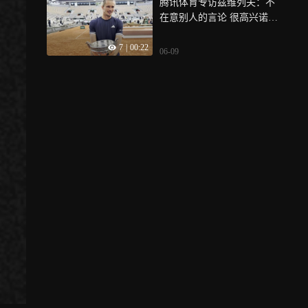
腾讯体育专访兹维列夫：不
在意别人的言论 很高兴诺兰
他懂球
7
|
00:22
06-09