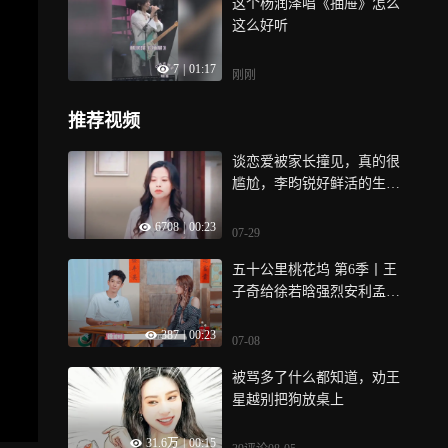
这个杨润泽唱《抽屉》怎么
这么好听
7
|
01:17
刚刚
推荐视频
谈恋爱被家长撞见，真的很
尴尬，李昀锐好鲜活的生命
力
6708
|
00:23
07-29
五十公里桃花坞 第6季丨王
子奇给徐若晗强烈安利孟子
义和小辣的“孟琦琦”
387
|
00:23
07-08
被骂多了什么都知道，劝王
星越别把狗放桌上
31.6万
|
00:15