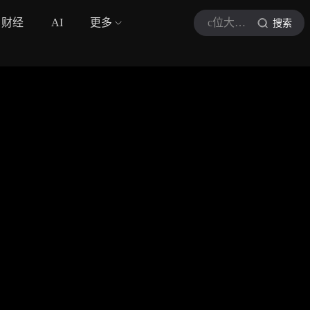
财经
AI
更多
c位大明星
搜索