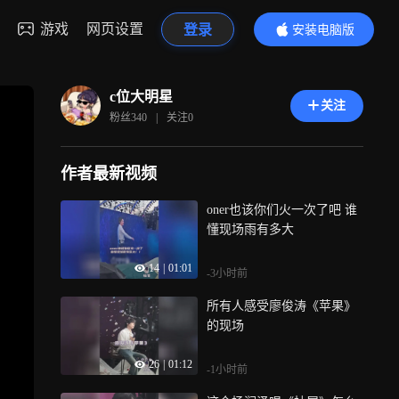
游戏
网页设置
登录
安装电脑版
内容更精彩
c位大明星
关注
粉丝
340
|
关注
0
作者最新视频
oner也该你们火一次了吧 谁
懂现场雨有多大
14
|
01:01
-3小时前
所有人感受廖俊涛《苹果》
的现场
26
|
01:12
-1小时前