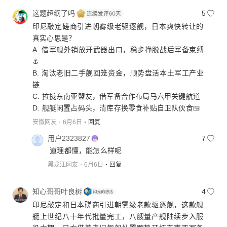
这题超纲了吗
5
印尼敲定磋商引进朝雾级老驱逐舰，日本爽快转让的
真实心思是？
A. 借军舰外销放开武器出口，稳步挣脱战后军备束缚
⚓
B. 淘汰老旧二手舰回笼资金，顺势盘活本土军工产业
链
C. 拉拢东南亚盟友，借军备合作布局马六甲关键航道
D. 舰艇闲置占码头，清库存换零食补贴自卫队伙食🍱
安徽网友
6月6日
回复
用户2323827
7
道理都懂，能怎么样呢
黑龙江网友
6月6日
回复
知心哥哥叶良树
4
印尼敲定和日本磋商引进朝雾级老款驱逐舰，这款舰
艇上世纪八十年代批量完工，八艘量产舰陆续步入服