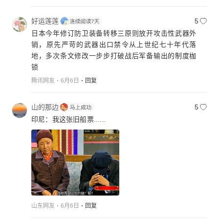
好运莲莲
5
日本今年修订防卫装备转移三原则放开攻击性武器外
销，原先严苛的武器出口禁令从上世纪七十年代落
地，多次条文修改一步步打破战后军备输出的制度枷
锁
腾讯网友
6月6日
回复
山的那边
5
印尼：我这张旧船票......
山东网友
6月6日
回复