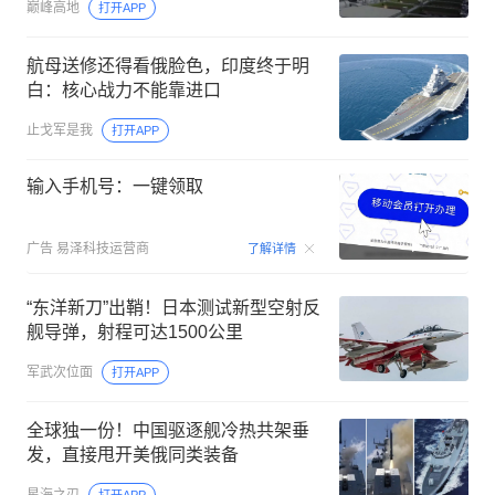
巅峰高地
打开APP
航母送修还得看俄脸色，印度终于明
白：核心战力不能靠进口
止戈军是我
打开APP
输入手机号：一键领取
00:15
广告
易泽科技运营商
了解详情
“东洋新刀”出鞘！日本测试新型空射反
舰导弹，射程可达1500公里
军武次位面
打开APP
全球独一份！中国驱逐舰冷热共架垂
发，直接甩开美俄同类装备
星海之刃
打开APP