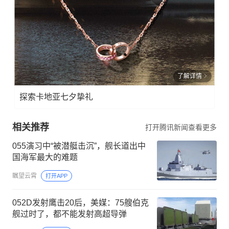
了解详情
探索卡地亚七夕挚礼
相关推荐
打开腾讯新闻查看更多
055演习中“被潜艇击沉”，舰长道出中
国海军最大的难题
瞩望云霄
打开APP
052D发射鹰击20后，美媒：75艘伯克
舰过时了，都不能发射高超导弹