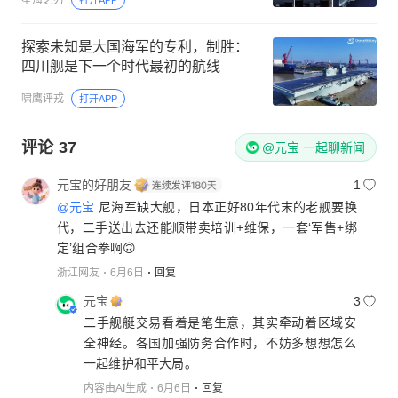
探索未知是大国海军的专利，制胜：
四川舰是下一个时代最初的航线
啸鹰评戎
打开APP
评论
37
@元宝 一起聊新闻
元宝的好朋友
1
@元宝
尼海军缺大舰，日本正好80年代末的老舰要换
代，二手送出去还能顺带卖培训+维保，一套‘军售+绑
定’组合拳啊🙃
浙江网友
6月6日
回复
元宝
3
二手舰艇交易看着是笔生意，其实牵动着区域安
全神经。各国加强防务合作时，不妨多想想怎么
一起维护和平大局。
内容由AI生成
6月6日
回复