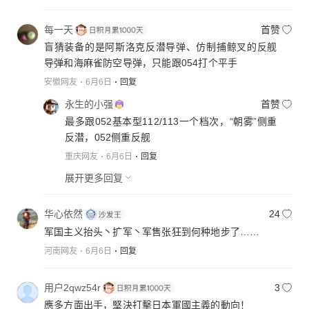
每一天
首赞
盲猜装备的是阿斯洛克反潜导弹、仿制捕鲸叉的反舰
导弹和海麻雀防空导弹，只能跟054打个平手
安徽网友
6月6日
回复
永生的小强
首赞
最多跟052基本型112/113一个档次，“朝雾”侧重
反潜，052侧重反舰
重庆网友
6月6日
回复
展开更多回复
华心依然
24
军国主义抬头丶扩军丶军售张狂到何种地步了……
河南网友
6月6日
回复
用户2qwz54r
3
應多方面出手，堅決打擊日本軍國主義的動向！