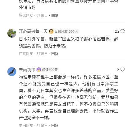
役末期，日方借着老旧舰船处置顺势开拓东南亚军备
外销市场
腾讯网友
6月6日
回复
开心高兴每一天
22
日本对外军售，新型军国主义狼子野心昭然若揭，必
须提高警惕，防范于未然。
广东网友
6月5日
回复
未雨绸缪
3
物理定律在谁手上都会是一样的，许多殖民地区，至
今还不能接受自己也一样是人。他们盲目崇拜宗主
国，看不到日本其实也生产许多差劲的产品，质量好
的产品的确有，但很多在近年也毫无创新，武器如果
有代差通常就只是买去当靶子，何不投资自己的科研
机构，大学，再差也要自己理解去做，不行就合作生
产也完全不一样。
美国网友
6月6日
回复