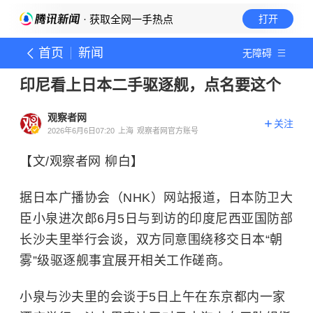
· 获取全网一手热点
打开
首页
新闻
无障碍
印尼看上日本二手驱逐舰，点名要这个
观察者网
关注
2026年6月6日07:20
上海
观察者网官方账号
【文/观察者网 柳白】
据日本广播协会（NHK）网站报道，日本防卫大
臣小泉进次郎6月5日与到访的印度尼西亚国防部
长沙夫里举行会谈，双方同意围绕移交日本“朝
雾”级驱逐舰事宜展开相关工作磋商。
小泉与沙夫里的会谈于5日上午在东京都内一家