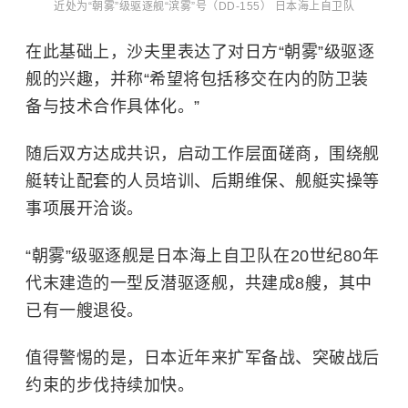
近处为“朝雾”级驱逐舰“滨雾”号（DD-155） 日本海上自卫队
在此基础上，沙夫里表达了对日方“朝雾”级驱逐
舰的兴趣，并称“希望将包括移交在内的防卫装
备与技术合作具体化。”
随后双方达成共识，启动工作层面磋商，围绕舰
艇转让配套的人员培训、后期维保、舰艇实操等
事项展开洽谈。
“朝雾”级驱逐舰是日本海上自卫队在20世纪80年
代末建造的一型反潜驱逐舰‌，共建成8艘，其中
已有一艘退役。
值得警惕的是，日本近年来扩军备战、突破战后
约束的步伐持续加快。