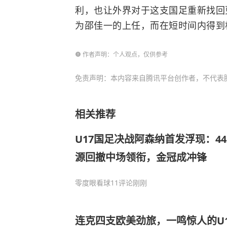
利，也让外界对于这支国足重新找回
为邵佳一的上任，而在短时间内得到
作者声明：个人观点，仅供参考
免责声明：本内容来自腾讯平台创作者，不代表
相关推荐
U17国足决战阿森纳首发浮现：4
源回撤中场领衔，金冠成冲锋
零度眼看球
11评论
刚刚
连克四支欧美劲旅，一鸣惊人的U