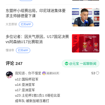
东盟杯小组赛出局，印尼球迷集体要
求主帅赫德曼下课
大圣撩球
打开APP
多位记者：因天气原因，U17国足决赛
vs阿森纳U17比赛取消
懂球帝
打开APP
评论
247
@元宝 一起聊新闻
我知道╮你不懂爱
53
u12:国际杯冠军
u14:亚洲亚军
u17:亚洲亚军
u23:土伦杯2胜1负1:0哥伦比亚
成年队:被新加坡压着打