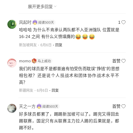
展开更多回复
风起时
1
哈哈哈 为什么不肯承认两队都不入亚洲强队 位置就是
16-24 之间 有什么义愤填膺的
新加坡网友
6月6日
回复
momo
首赞
我们的球员是不是都普遍有怕受伤而耽误“挣钱”的思想
相包袱？还是说个人技战术和团体协作战术水平不
高？
新疆网友
6月6日
回复
天之一方
首赞
好多球员都累了，踢踢新加坡可以了。踢完又得回去
踢联赛，国足只有从联赛主力拉人踢的后果就是，都
踢不好。