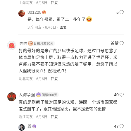
上海网友
6月5日
回复
801225
5
是，每年都累，累了二十多年了
辽宁网友
6月6日
回复
哄哄
首赞
打的最好的是米卢的那届快乐足球，通过口号忽悠了
体育局加足协上层，取得一点权力弄进了世界杯，米
卢能力强不强不知道但忽悠的脑子够用，忽悠了所以
人但我很高兴！祝福米卢！
湖北网友
6月6日
回复
人海争途
40
真的是刷新了我对国足的认知，连踢一个城市国家都
差点翻车了，跟其他国家比，岂不是要输的更惨
浙江网友
6月5日
回复
義
47