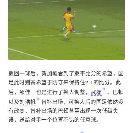
扳回一球后，新加坡看到了扳平比分的希望，国
足此时则寄希望于防守来保持住2-1的比分。此
后，
邵佳一
也是进行了换人调整，
武磊
、巴顿
以及
刘浩帆
替补出场，可换人后的国足依然没
有改变，替补出场的巴顿甚至出现一次低级失
误，送给对手一个位置不错的任意球。