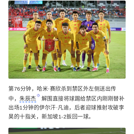
第76分钟，哈米·赛欣杀到禁区外左侧送出传
中，
朱辰杰
解围直接将球踢给禁区内刚刚替补
出场1分钟的伊尔汗·凡迪，后者迎球推射攻破李
昊的十指关，新加坡1-2扳回一球。