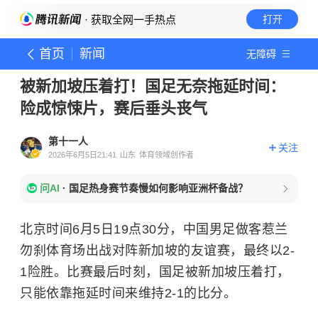
· 获取全网一手热点
打开
首页
新闻
无障碍
被新加坡压着打！国足无奈拖延时间：
险成惊悚片，赛后垂头丧气
第十一人
关注
2026年6月5日21:41
山东
体育领域创作者
问AI
·
国足热身赛节奏慢如何影响亚洲杯备战？
北京时间6月5日19点30分，中国男足做客惹兰
勿刹体育场出战对阵新加坡的友谊赛，最终以2-
1险胜。比赛最后时刻，国足被新加坡压着打，
只能依靠拖延时间来维持2-1的比分。