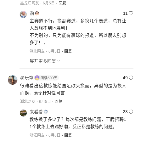
黑龙江网友
6月5日
回复
鼬
11
主赛道不行，换副赛道，多换几个赛道，总有让
人意想不到地胜利！
不为别的，只为能有赢球的报道，所以朋友别想
多了！，
湖北网友
6月5日
回复
展开更多回复
老玩童
49
很难看出这教练能给国足改头换面，典型的是为换人
而换，毫无针对性可言
湖北网友
6月5日
回复
来看看
23
教练换了多少了？每次都是教练问题，干脆招聘1
1个教练上去踢好嘞，反正都是教练的问题。
浙江网友
6月6日
回复