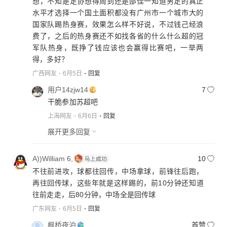
想，不知是足协想得周到还是邵佳一知道男足的真正
水平才选择一个国土面积都没有广州市一个城市大的
国家队踢热身赛，效果怎么样不好说，不过钱己经浪
费了，之后的热身赛还不如找各省的什么什么超的冠
军队热身，既挣了钱应该也会赢得比赛吧，一举两
得，多好？
广西网友
6月5日
回复
用户14zjw14
7
干脆参加苏超吧
上海网友
6月6日
回复
展开更多回复
A))William 6,
10
不往前进攻，球都往回传，中场拿球，前锋往后跑，
再往回传球，这些年就是这样踢的，前10分钟还知道
往前走走，后80分钟，中场全是回传球
广东网友
6月5日
回复
枫桥夜泊
首赞