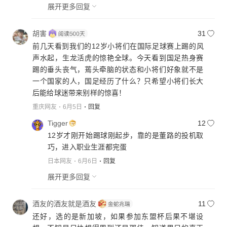
展开更多回复
胡害
31
前几天看到我们的12岁小将们在国际足球赛上踢的风
声水起，生龙活虎的惊艳全球。今天看到国足热身赛
踢的垂头丧气，蔫头牵脑的状态和小将们好象就不是
一个国家的人，国足经历了什么？只希望小将们长大
后能给球迷带来别样的惊喜！
重庆网友
6月5日
回复
Tigger
12
12岁才刚开始踢球刚起步，靠的是董路的投机取
巧，进入职业生涯都完蛋
日本网友
6月6日
回复
展开更多回复
酒友的酒友就是酒友
11
还好，选的是新加坡，如果参加东盟杯后果不堪设