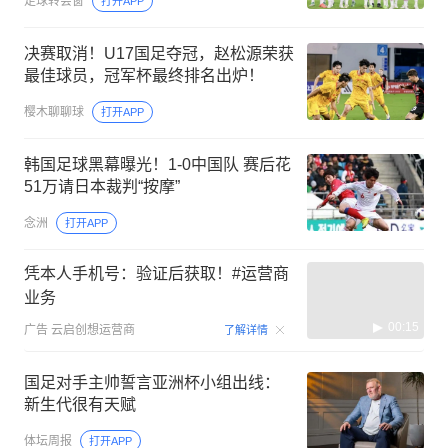
足球转会窗
打开APP
决赛取消！U17国足夺冠，赵松源荣获
最佳球员，冠军杯最终排名出炉！
樱木聊聊球
打开APP
韩国足球黑幕曝光！1-0中国队 赛后花
51万请日本裁判“按摩”
念洲
打开APP
凭本人手机号：验证后获取！#运营商
业务
00:15
广告
云启创想运营商
了解详情
国足对手主帅誓言亚洲杯小组出线：
新生代很有天赋
体坛周报
打开APP