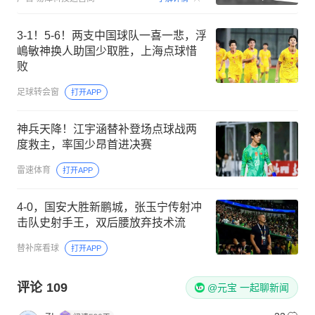
3-1！5-6！两支中国球队一喜一悲，浮
嶋敏神换人助国少取胜，上海点球惜
败
足球转会窗
打开APP
神兵天降！江宇涵替补登场点球战两
度救主，率国少昂首进决赛
雷速体育
打开APP
4-0，国安大胜新鹏城，张玉宁传射冲
击队史射手王，双后腰放弃技术流
替补席看球
打开APP
评论
109
@元宝 一起聊新闻