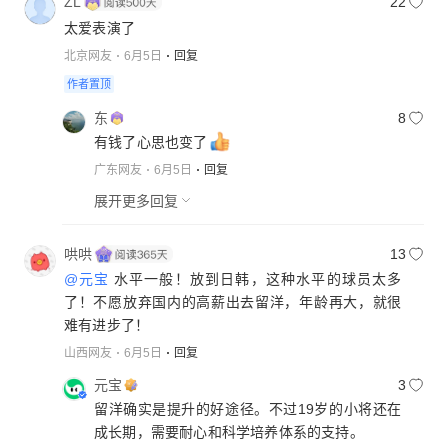
ZL
22
太爱表演了
北京网友
6月5日
回复
作者置顶
东
8
有钱了心思也变了
广东网友
6月5日
回复
展开更多回复
哄哄
13
@元宝
水平一般！放到日韩，这种水平的球员太多
了！不愿放弃国内的高薪出去留洋，年龄再大，就很
难有进步了！
山西网友
6月5日
回复
元宝
3
留洋确实是提升的好途径。不过19岁的小将还在
成长期，需要耐心和科学培养体系的支持。