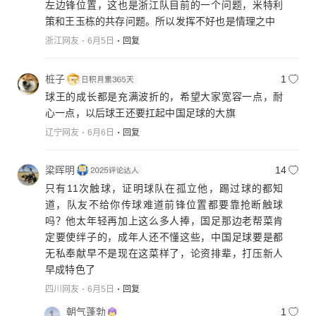
左边锋位置，这也是浙江队目前的一个问题，米特利
策和王玉栋的共存问题。所以发挥不好也是情理之中
浙江网友
6月5日
回复
桩子
1
球王的成长都是充满波折的，希望大家宽容一点，耐
心一点，以后球王还要扛起中国足球的大旗
辽宁网友
6月6日
回复
梁晖明
14
只有11次触球，证明球队在孤立他，踢过球的都知
道，队友不给你传球难道前锋位置都要靠抢断触球
吗？他太年轻再加上这么多人捧，国足那边老帮菜肯
定要使绊子的，成年人还不懂这些，中国足球要是都
无私奉献早不是现在这菜样了，论资排辈，打压新人
早成特色了
四川网友
6月5日
回复
朝气蓬勃
1