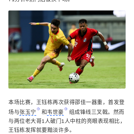
本场比赛，王钰栋再次获得
邵佳一
器重，首发登
场与
张玉宁
和
韦世豪
组成锋线三叉戟。然而
与两位老大哥1人破门1人中柱的亮眼表现相比，
王钰栋发挥就要黯淡许多。