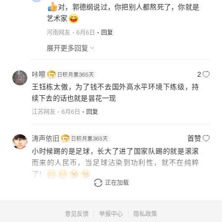
对，郭德纲说过，你把别人都熬死了，你就是
艺术家
河南网友
6月6日
回复
展开更多回复
咔嚓
2
王钰栋太傲，为了钱不去国外高水平环境下练级，持
续下去的话也就是昙花一现
江苏网友
6月6日
回复
涛声依旧
首赞
小时候踢的是足球，长大了进了国家队踢的就是滚滚
而来的人民币，当足球沾染到功利性，就不在纯粹
了！
正在加载
四川网友
6月6日
回复
意见反馈
举报中心
隐私政策