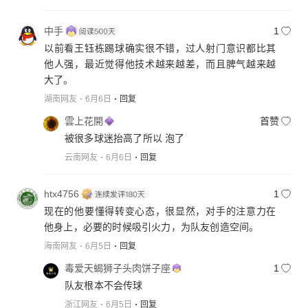
中手
1
以前看王钰栋踢球确实很不错，过人射门意识都比其
他人强，最近觉得他技术越来越差，而且脾气越来越
大了。
湖南网友
6月6日
回复
雲上花開
首赞
被很多球迷抬高了所以 泡了
云南网友
6月6日
回复
htx4756
1
现在的他要懂得转变心态，很显然，对手的注意力在
他身上，必要的时候吸引火力，为队友创造空间。
海南网友
6月5日
回复
毒爱天蝎狮子头肉饼子座
1
队友根本不会传球
浙江网友
6月5日
回复