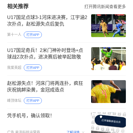
相关推荐
打开腾讯新闻查看更多
U17国足点球3-1河床进决赛，江宇涵2
次扑点，赵松源失点后复仇
第十一人
打开APP
U17国足奇兵！2米门神补时登场+点
球战2次扑点，进决赛后被举起致敬
我爱英超
打开APP
赵松源失点！河床门将两连扑，疯狂
庆祝挑衅染黄，金冠成造点
峰顶体坛
打开APP
凭手机号，确认领取！
00:15
广告
易泽科技运营商
了解详情