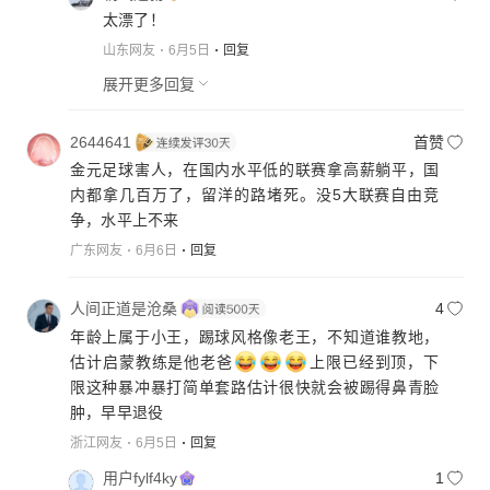
太漂了！
山东网友
6月5日
回复
展开更多回复
2644641
首赞
金元足球害人，在国内水平低的联赛拿高薪躺平，国
内都拿几百万了，留洋的路堵死。没5大联赛自由竞
争，水平上不来
广东网友
6月6日
回复
人间正道是沧桑
4
年龄上属于小王，踢球风格像老王，不知道谁教地，
估计启蒙教练是他老爸
上限已经到顶，下
限这种暴冲暴打简单套路估计很快就会被踢得鼻青脸
肿，早早退役
浙江网友
6月5日
回复
用户fylf4ky
1