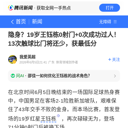
· 获取全网一手热点
打开
首页
新闻
无障碍
隐身？19岁王钰栋0射门+0次成功过人！
13次触球比门将还少，获最低分
我爱英超
关注
2026年6月5日21:41
广东
体育领域创作者
问AI
·
邵佳一如何优化王钰栋的战术角色？
在北京时间6月5日晚结束的一场国际足球热身赛
中，中国男足在客场2-1险胜新加坡队，艰难保
住了43年交手不败的金身。而本场比赛，首发登
场的19岁红星
王钰栋
，再次碌碌无为，登场
71分钟0射门后被换下场。