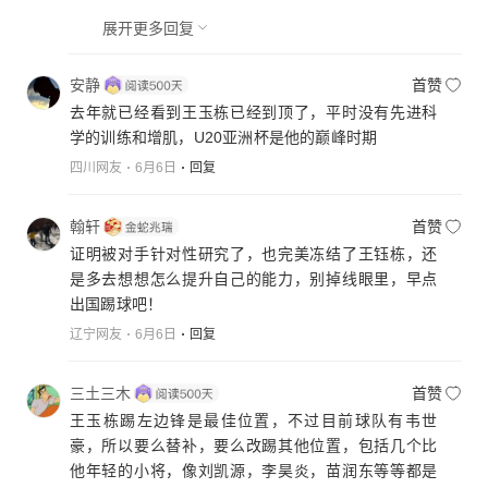
展开更多回复
安静
首赞
去年就已经看到王玉栋已经到顶了，平时没有先进科
学的训练和增肌，U20亚洲杯是他的巅峰时期
四川网友
6月6日
回复
翰轩
首赞
证明被对手针对性研究了，也完美冻结了王钰栋，还
是多去想想怎么提升自己的能力，别掉线眼里，早点
出国踢球吧！
辽宁网友
6月6日
回复
三土三木
首赞
王玉栋踢左边锋是最佳位置，不过目前球队有韦世
豪，所以要么替补，要么改踢其他位置，包括几个比
他年轻的小将，像刘凯源，李昊炎，苗润东等等都是