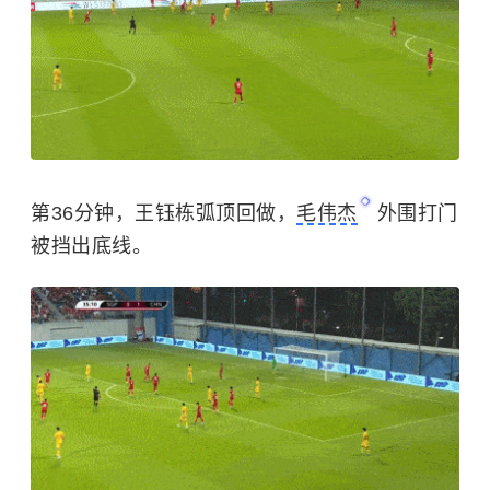
第36分钟，王钰栋弧顶回做，
毛伟杰
外围打门
被挡出底线。