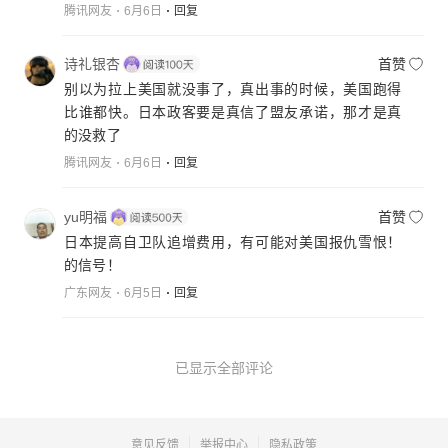
腾讯网友
6月6日
回复
诗礼银杏
首赞
别以为拉上美国就没事了，真出事的时候，美国跑得
比谁都快。日本政客要是真信了盟友承诺，那才是真
的没救了
腾讯网友
6月6日
回复
yu明福
首赞
日本提高自卫队追增费用，有可能对美国报仇雪恨！
的信号！
广东网友
6月5日
回复
已显示全部评论
意见反馈
举报中心
隐私政策