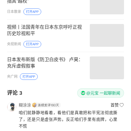
指其“越权”
日本散录
打开APP
视频丨法国青年在日本东京呼吁正视
历史珍视和平
央视新闻
打开APP
日本发布新版《防卫白皮书》 卢昊：
充斥虚假叙事
央广网
打开APP
评论
3
@元宝 一起聊新闻
糊涂涂
首赞
咱们就静静地看着，看他们是真敢把和平宪法彻底撕
了，还是只是虚张声势。反正咱们手里有底牌，心里
不慌