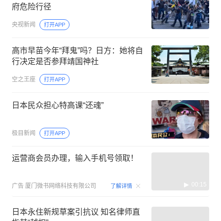
府危险行径
央视新闻
打开APP
高市早苗今年“拜鬼”吗？日方：她将自
行决定是否参拜靖国神社
空之王座
打开APP
日本民众担心特高课“还魂”
极目新闻
打开APP
运营商会员办理，输入手机号领取！
00:15
广告
厦门微书网络科技有限公司
了解详情
日本永住新规草案引抗议 知名律师直