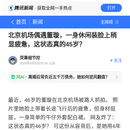
· 获取全网一手热点
打开
首页
新闻
无障碍
北京机场偶遇董璇，一身休闲装脸上稍
显疲惫，这状态真的45岁？
荧幕细节控
关注
2026年6月5日05:54
山东
问AI
·
离婚后背负近五千万债务，她如何逆风翻盘？
最近，46岁的董璇在北京机场被路人抓拍。 照
片里她脸上带着长途飞行后的疲惫，但身材挺
拔，一身简单的牛仔外套配白裙。 网友炸了：
这状态真的46岁？ 可这份从容背后，是她用6年