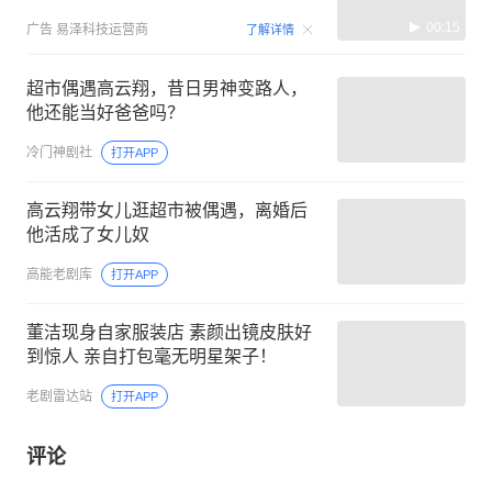
00:15
广告
易泽科技运营商
了解详情
超市偶遇高云翔，昔日男神变路人，
他还能当好爸爸吗？
冷门神剧社
打开APP
高云翔带女儿逛超市被偶遇，离婚后
他活成了女儿奴
高能老剧库
打开APP
董洁现身自家服装店 素颜出镜皮肤好
到惊人 亲自打包毫无明星架子！
老剧雷达站
打开APP
评论