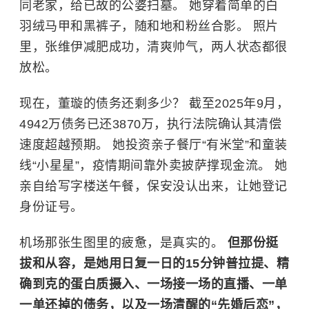
同老家，给已故的公婆扫墓。 她穿着简单的白
羽绒马甲和黑裤子，随和地和粉丝合影。 照片
里，张维伊减肥成功，清爽帅气，两人状态都很
放松。
现在，董璇的债务还剩多少？ 截至2025年9月，
4942万债务已还3870万，执行法院确认其清偿
速度超越预期。 她投资亲子餐厅“有米堂”和童装
线“小星星”，疫情期间靠外卖披萨撑现金流。 她
亲自给写字楼送午餐，保安没认出来，让她登记
身份证号。
机场那张生图里的疲惫，是真实的。
但那份挺
拔和从容，是她用日复一日的15分钟普拉提、精
确到克的蛋白质摄入、一场接一场的直播、一单
一单还掉的债务，以及一场清醒的“先婚后恋”，