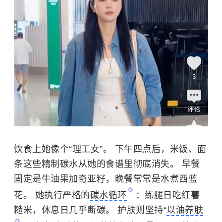
饮食上她像个“理工女”。 下午四点后，米饭、面
条这些精制碳水从她的食谱里彻底消失。 早餐
固定是牛油果加
奇亚籽
，晚餐常常是水煮
西蓝
花
。 她执行严格的
碳水循环
：练腿日吃红薯
糙米，休息日几乎断碳。 护肤则坚持“
以油养肤