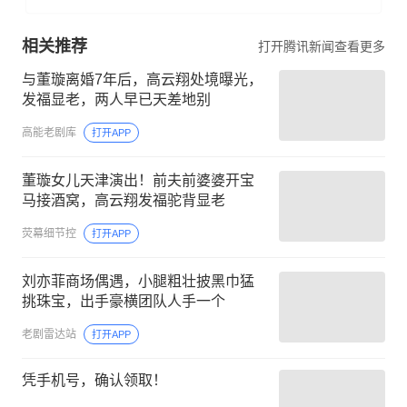
相关推荐
打开腾讯新闻查看更多
与董璇离婚7年后，高云翔处境曝光，
发福显老，两人早已天差地别
高能老剧库
打开APP
董璇女儿天津演出！前夫前婆婆开宝
马接酒窝，高云翔发福驼背显老
荧幕细节控
打开APP
刘亦菲商场偶遇，小腿粗壮披黑巾猛
挑珠宝，出手豪横团队人手一个
老剧雷达站
打开APP
凭手机号，确认领取！