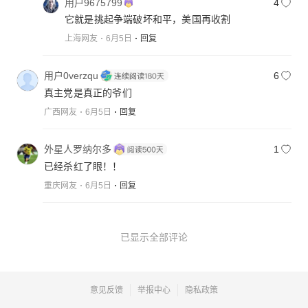
用户9675799
4
它就是挑起争端破坏和平，美国再收割
上海网友
6月5日
回复
用户0verzqu
6
真主党是真正的爷们
广西网友
6月5日
回复
外星人罗纳尔多
1
已经杀红了眼！！
重庆网友
6月5日
回复
已显示全部评论
意见反馈
举报中心
隐私政策