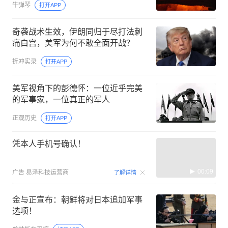
牛弹琴
打开APP
奇袭战术生效，伊朗同归于尽打法刺
痛白宫，美军为何不敢全面开战？
折冲实录
打开APP
美军视角下的彭德怀：一位近乎完美
的军事家，一位真正的军人
正观历史
打开APP
凭本人手机号确认！
00:09
广告
易泽科技运营商
了解详情
金与正宣布：朝鲜将对日本追加军事
选项！