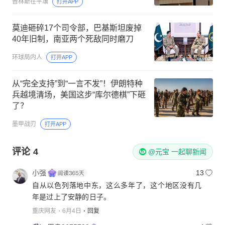
普林斯在平壤
打开APP
莫迪砸碎17个司令部，巴基斯坦废掉
40年旧制，南亚两个死敌同时磨刀
环球局内人
打开APP
从“完全支持”到“一言不发”！伊朗特种
兵越境清场，美国这步“库尔德棋”下砸
了？
墨甲战刃
打开APP
评论
4
@元宝 一起聊新闻
小强
13
自从以色列落地中东，这么多年了，这个地区没有几
年是过上了安静的日子。
重庆网友
6月4日
回复