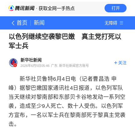
· 获取全网一手热点
打开
首页
新闻
无障碍
以色列继续空袭黎巴嫩 真主党打死以
军士兵
新华社新闻
关注
2026年6月5日05:46
广东
新华社新闻官方账号
新华社贝鲁特6月4日电（记者曹昌浩 申
峰）据黎巴嫩国家通讯社4日报道，以色列军队
当天继续对黎南部和东部贝卡谷地发动一系列空
袭，造成至少9人死亡、数十人受伤。
以色列
军
方宣布，一名以军士兵在黎南部死于黎真主党袭
击。