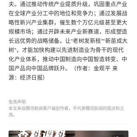
夫。通过推动传统产业提质升级，巩固重点产业
在全球产业分工中的地位和竞争力；通过发展战
略性新兴产业集群，催生数个万亿元级甚至更大
规模市场；通过开辟未来产业新赛道，形成塑造
长远优势的战略储备。让“老树发新枝”“新苗成大
树”，才能加快构建以先进制造业为骨干的现代
化产业体系，推动中国制造向中国智造转变、中
国产品向中国品牌跃升。（作者：金观平 来
源：经济日报）
免责声明
本文来自腾讯新闻客户端创作者，不代表腾讯新闻的观点和立
场。