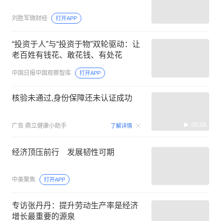
刘胜军微财经
打开APP
“投资于人”与“投资于物”双轮驱动：让
老百姓有钱花、敢花钱、有处花
中国日报中国观察智库
打开APP
核验未通过,身份保障还未认证成功
00:08
广告
鼎立健康小助手
了解详情
经济顶压前行 发展韧性可期
中美聚焦
打开APP
专访张丹丹：提升劳动生产率是经济
增长最重要的源泉