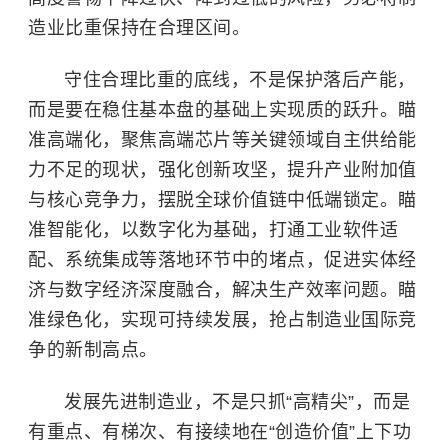
造业比重保持在合理区间。
守住合理比重的底线，不是保护落后产能，
而是要在稳住基本盘的基础上实现质的跃升。瞄
准高端化，聚焦高端芯片等关键领域自主供给能
力不足的现状，强化创新攻坚，提升产业附加值
与核心竞争力，摆脱全球价值链中低端锁定。瞄
准智能化，以数字化为基础，打通工业软件适
配、系统集成等落地环节中的堵点，促进实体经
济与数字经济深度融合，解决生产效率问题。瞄
准绿色化，实现可持续发展，抢占制造业国际竞
争的新制高点。
发展先进制造业，不是只抓“高精尖”，而是
有重点、有梯次、有接续地在“创造价值”上下功