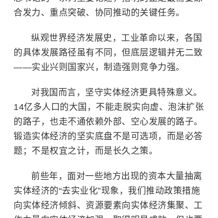
合发力、重点突破、协同推动的关键任务。
纵观世界经济发展史，工业革命以来，各国
的具体发展路径虽有不同，但底层逻辑并无二致
——实业兴则国家兴，制造强则竞争力强。
对我国而言，坚守实体经济更具特殊意义。
14亿多人口的大国，不能走脱实向虚、泡沫扩张
的路子，也走不通依赖外部、空心发展的路子。
锻造实体经济的坚实底盘不是可选项，而是必答
题；不是权宜之计，而是长久之策。
前些年，面对一些地方出现的资本大量抽离
实体经济的“去实业化”现象，我们推动政策措施
向实体经济倾斜、资源要素向实体经济集聚、工