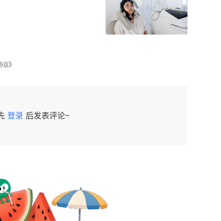
协议》
先
登录
后发表评论~