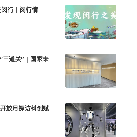
在闵行丨闵行情
三道关” | 国家未
开放月探访科创赋