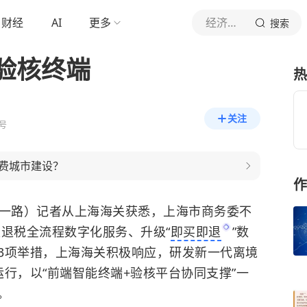
财经
AI
更多
经济日报
搜索
验核终端
热
关注
号
费城市建设？
作
唐一路）记者从上海海关获悉，上海市商务委不
退税全流程数字化服务、升级“
即买即退
”数
3项举措，上海海关积极响应，研发新一代离境
行，以“前端智能终端+验核平台协同支撑”一
。