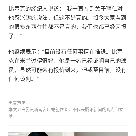
比塞克的经纪人说道：“我一直看到关于拜仁对
他感兴趣的说法，但这不是真的。如今大家看到
的很多东西往往都不是真的，我们也都已经习惯
了。”
他继续表示：“目前没有任何事情在推进。比塞
克在米兰过得很好，他是一名已经证明自己的球
员，显然可能会有报价到来，但截至目前，没有
任何谈判。”
免责声明
本文来自腾讯新闻客户端创作者，不代表腾讯新闻的观点和立
场。