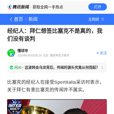
· 获取全网一手热点
打开
首页
新闻
无障碍
经纪人：拜仁想签比塞克不是真的，我
们没有谈判
懂球帝
关注
2026年6月5日05:26
北京
懂球帝官方账号
问AI
·
这波转会乌龙背后，传闻的源头究竟从何而起？
比塞克的经纪人在接受Sportitalia采访时表示，
关于拜仁有意比塞克的传闻并不属实。