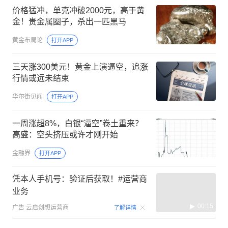
价格猛冲，单克冲破2000元，高于黄
金！贵金属圈子，杀出一匹黑马
黄金布局论
打开APP
三天涨300美元！黄金上演逼空，追涨
行情或远未结束
华尔街见闻
打开APP
一周涨超8%，白银“逼空”卷土重来？
高盛：空头挤压或许才刚开始
金融界
打开APP
凭本人手机号：验证后获取！#运营商
业务
00:15
广告
云启创想运营商
了解详情