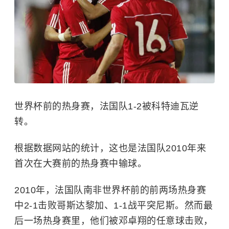
世界杯前的热身赛，法国队1-2被科特迪瓦逆
转。
根据数据网站的统计，这也是法国队2010年来
首次在大赛前的热身赛中输球。
2010年，法国队南非世界杯前的前两场热身赛
中2-1击败哥斯达黎加、1-1战平突尼斯。然而最
后一场热身赛里，他们被
邓卓翔
的任意球击败，