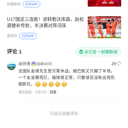
封面新闻
打开APP
U17国足三连胜！逆转勒沃库森，赵松
源替补传射，半决赛对阵河床
奥拜尔
打开APP
评论
1
@元宝 一起聊新闻
闻师傅
29
法国队金球先生登贝莱休战，姆巴佩又只踢了半场，
一个友谊赛而已，输球很正常，只要球员没有出现伤
情即可。
湖北网友
6月4日
回复
已显示全部评论