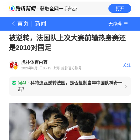
· 获取全网一手热点
打开
首页
新闻
无障碍
被逆转，法国队上次大赛前输热身赛还
是2010对国足
虎扑体育内容
关注
2026年6月5日05:19
上海
虎扑官方账号
问AI
·
科特迪瓦逆转法国，是否复制当年中国队神奇一
击？