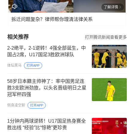
了解详情
拆迁问题复杂？律师帮你理清法律关系
相关推荐
打开腾讯新闻查看更多
2-2绝平，2-1逆转！4强全部诞生，中
国占2席，U17国足3胜欧洲球队
体坛黑马
打开APP
58岁日本籍主帅神了：率中国男足连
胜3支欧洲劲旅，以头名晋级明日之星
冠军杯四强
侧身凌空斩
打开APP
1分钟内两球逆转！U17国足热身赛全
胜出线 “经验”比“惊艳”更珍贵