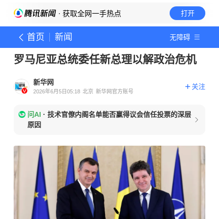
· 获取全网一手热点
打开
首页
新闻
无障碍
罗马尼亚总统委任新总理以解政治危机
新华网
关注
2026年6月5日05:18
北京
新华网官方账号
问AI
·
技术官僚内阁名单能否赢得议会信任投票的深层
原因