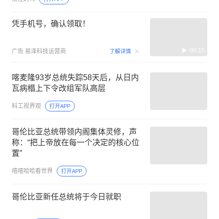
凭手机号，确认领取！
00:15
广告
易泽科技运营商
了解详情
喀麦隆93岁总统失踪58天后，从日内
瓦病榻上下令改组军队高层
科工视界观
打开APP
哥伦比亚总统带领内阁集体灵修，声
称：“把上帝放在每一个决定的核心位
置”
嘻嘻哈哈看世界
打开APP
哥伦比亚新任总统将于今日就职