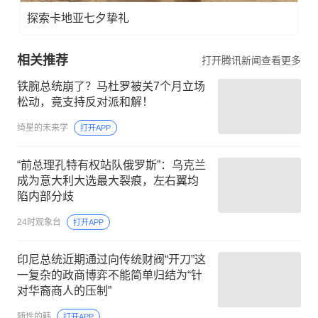
探索卡地亚七夕挚礼
相关推荐
打开腾讯新闻查看更多
铁腕总统崩了？马杜罗被关7个月立场
松动，竟支持反对派和解！
绮星的未来学
打开APP
“前总理孔特有权站队俄罗斯”：乌克兰
成为意大利大选最大裂痕，左右翼均
陷内部分歧
24时观象台
打开APP
印尼总统近期通过向传统财阀“开刀”这
一复杂的政商博弈不能简单归结为“针
对华裔商人的压制”
随性的韩
打开APP