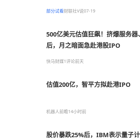
将进一步加快AI应用商业化变现
部分试看
财联社V说
07-19
销等细分领域，这家公司一季度相
长超50%
500亿美元估值狂飙！挤爆服务
后，月之暗面急赴港股IPO
快马财媒
1评论
前天
估值200亿，智平方拟赴港IPO
机器人前瞻
14小时前
股价暴跌25%后，IBM表示量子计