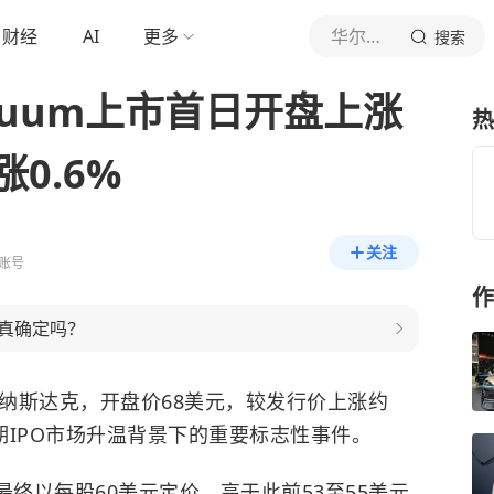
财经
AI
更多
华尔街见闻
搜索
inuum上市首日开盘上涨
热
0.6%
关注
账号
作
真确定吗？
登陆纳斯达克，开盘价68美元，较发行价上涨约
近期IPO市场升温背景下的重要标志性事件。
um最终以每股60美元定价，高于此前53至55美元