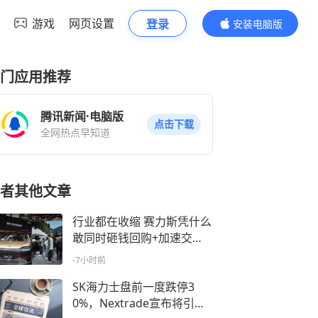
游戏
网页设置
登录
安装电脑版
内容更精彩
门应用推荐
腾讯新闻·电脑版
点击下载
全网热点早知道
者其他文章
行业都在收缩 赛力斯凭什么
敢同时砸钱回购+加速交
付？
-7小时前
SK海力士盘前一度跌停3
0%，Nextrade宣布将引入