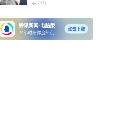
波动熔断机制
-6小时前
腾讯新闻·电脑版
点击下载
24小时陪你追热点