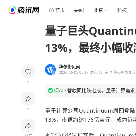
首页
要闻
北京
科技
量子巨头Quant
13%，最终小幅收涨
华尔街见闻
2026-06-05 05:17
发布于
广东
华尔街见闻官方
1
问AI
·
营收同比跌七成，量子计算需求
1
量子计算公司Quantinuum周四
13%，市值约达176亿美元，成为
本次IPO经过扩容后，Quantinu