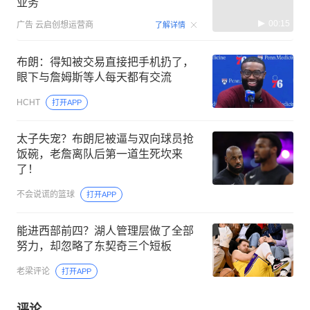
业务
00:15
广告
云启创想运营商
了解详情
布朗：得知被交易直接把手机扔了，
眼下与詹姆斯等人每天都有交流
HCHT
打开APP
太子失宠？布朗尼被逼与双向球员抢
饭碗，老詹离队后第一道生死坎来
了！
不会说谎的篮球
打开APP
能进西部前四？湖人管理层做了全部
努力，却忽略了东契奇三个短板
老梁评论
打开APP
评论