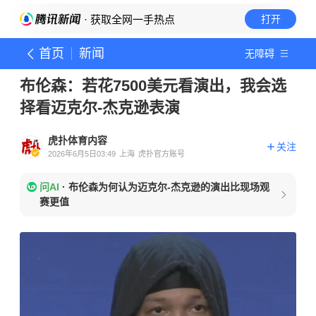
· 获取全网一手热点
打开
首页
新闻
无障碍
布伦森：若花7500美元看演出，我会选
择看迈克尔-杰克逊表演
虎扑体育内容
关注
2026年6月5日03:49
上海
虎扑官方账号
问AI
·
布伦森为何认为迈克尔-杰克逊的演出比现场观
赛更值