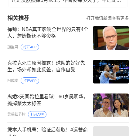
凡是皮肤瘙痒1月以上，不管皮痒多久了，牢记此法，快！准！狠！
相关推荐
打开腾讯新闻查看更多
禅师：NBA真正影响全世界的只有4个
人，詹姆斯还不够资格
加里哥
打开APP
克拉克死亡原因揭露！球队的好好先
生，场外却如此反差，自作自受
阿成嘞
打开APP
离婚3天同希拉里看球！60岁吴明华，
撕掉蔡太太标签
荧幕细节控
打开APP
凭本人手机号：验证后获取！#运营商