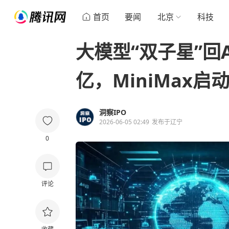
首页
要闻
北京
科技
大模型“双子星”回
亿，MiniMax启
洞察IPO
2026-06-05 02:49
发布于
辽宁
0
评论