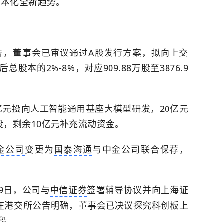
资本化全新趋势。
告，董事会已审议通过A股发行方案，拟向上交
本的2%-8%，对应909.88万股至3876.9
0亿元投向人工智能通用基座大模型研发，20亿元
设，剩余10亿元补充流动资金。
金公司
变更为
国泰海通
与中金公司联合保荐，
29日，公司与
中信证券
签署辅导协议并向上海证
晚在港交所公告明确，董事会已决议探究
科创板
上
段。