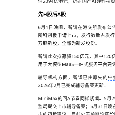
值2094亿港元，折射国产AI硬科技
先H股后A股
6月1日晚间，智谱在港交所发布公
所科创板申请上市，发行数量占发行后总股
万股新股，全部为新发股份。
智谱此次拟募资150亿元，其中12
用于大模型MaaS一站式服务平台建
辅导机构方面，智谱已由原先的
中
2026年2月已完成辅导备案更新。
MiniMax的回A节奏同样紧凑。5月
监局提交上市辅导备案；5月31日
市的初步建议，目前处于前期论证阶