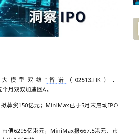
“大模型双雄”
智谱
（02513.HK）、
不足五个月双双加速回A。
募资150亿元；MiniMax已于5月末启动IPO
值6295亿港元，MiniMax报667.5港元、市