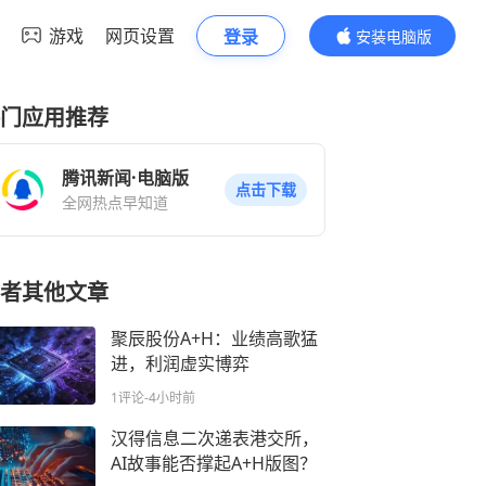
游戏
网页设置
登录
安装电脑版
内容更精彩
门应用推荐
腾讯新闻·电脑版
点击下载
全网热点早知道
者其他文章
聚辰股份A+H：业绩高歌猛
进，利润虚实博弈
1评论
-4小时前
汉得信息二次递表港交所，
AI故事能否撑起A+H版图？