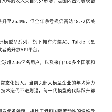
超过70%的收入来自海外市场，是国内出海表现最
提升至25.4%，但全年净亏损仍高达18.72亿美
研模型M系列，旗下拥有海螺AI、Talkie（星
发者的开放API平台。
务全球超2.36亿名用户，以及来自100多个国家和
的常态化投入。当前头部大模型企业的年均算力
，技术迭代不进则退，每一代模型的代际跃升都
研发储备弹药，相比于港股国际流动性的波诡云