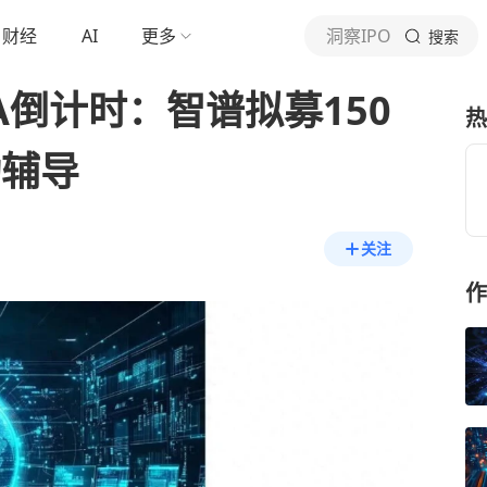
财经
AI
更多
洞察IPO
搜索
A倒计时：智谱拟募150
热
动辅导
关注
作