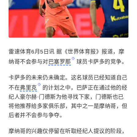
雷速体育6月5日讯 据《世界体育报》报道，摩
纳哥不会参与对
巴塞罗那
球员卡萨多的竞争。
卡萨多的未来仍未确定。这名球员已经知道自己
不在
弗里克
的计划之中，巴萨正在通过他的经
纪人豪尔赫·门德斯为他寻找下家，门德斯也已
将他推荐给多家俱乐部，其中之一是摩纳哥，但
后者并不会参与争夺。
摩纳哥的兴趣仅停留在听取经纪人提议的阶段，