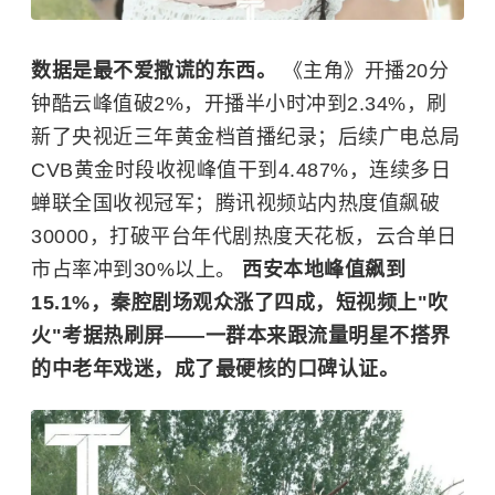
数据是最不爱撒谎的东西。
《主角》开播20分
钟酷云峰值破2%，开播半小时冲到2.34%，刷
新了央视近三年黄金档首播纪录；后续广电总局
CVB黄金时段收视峰值干到4.487%，连续多日
蝉联全国收视冠军；腾讯视频站内热度值飙破
30000，打破平台年代剧热度天花板，云合单日
市占率冲到30%以上。
西安本地峰值飙到
15.1%，秦腔剧场观众涨了四成，短视频上"吹
火"考据热刷屏——一群本来跟流量明星不搭界
的中老年戏迷，成了最硬核的口碑认证。