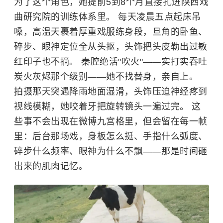
为了这个角色，她提前5到8个月直接扎进陕西戏
曲研究院的训练体系里。 每天凌晨五点起床吊
嗓，高温天裹着厚重戏服练身段，旦角的卧鱼、
碎步、眼神定位全从头抠，头饰把头皮勒出过敏
红印子也不摘。 秦腔绝活"吹火"——实打实吞吐
炭火灰烬那个级别——她不找替身，亲自上。
拍摄那天突遇降雨地面湿滑，头饰压迫神经疼到
视线模糊，她咬着牙把旋转镜头一遍过完。 这
些事不会出现在微博九宫格里，但会留在每一帧
里：后台那场戏，身板怎么挺、手指什么弧度、
碎步什么频率、眼神为什么不飘——那是时间砸
出来的肌肉记忆。