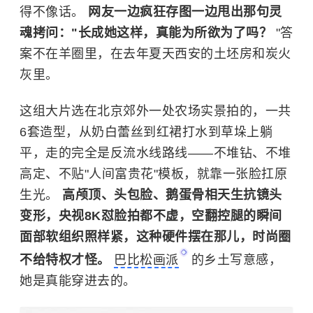
得不像话。
网友一边疯狂存图一边甩出那句灵
魂拷问："长成她这样，真能为所欲为了吗？
"答
案不在羊圈里，在去年夏天西安的土坯房和炭火
灰里。
这组大片选在北京郊外一处农场实景拍的，一共
6套造型，从奶白蕾丝到红裙打水到草垛上躺
平，走的完全是反流水线路线——不堆钻、不堆
高定、不贴"人间富贵花"模板，就靠一张脸扛原
生光。
高颅顶、头包脸、鹅蛋骨相天生抗镜头
变形，央视8K怼脸拍都不虚，空翻控腿的瞬间
面部软组织照样紧，这种硬件摆在那儿，时尚圈
不给特权才怪。
巴比松画派
的乡土写意感，
她是真能穿进去的。