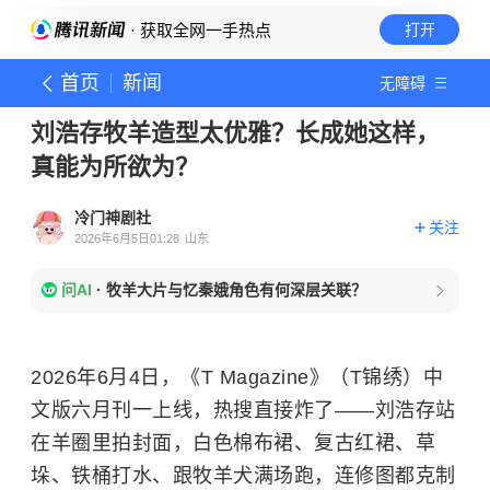
· 获取全网一手热点
打开
首页
新闻
无障碍
刘浩存牧羊造型太优雅？长成她这样，
真能为所欲为？
冷门神剧社
关注
2026年6月5日01:28
山东
问AI
·
牧羊大片与忆秦娥角色有何深层关联？
2026年6月4日，《T Magazine》（T锦绣）中
文版六月刊一上线，热搜直接炸了——刘浩存站
在羊圈里拍封面，白色棉布裙、复古红裙、草
垛、铁桶打水、跟牧羊犬满场跑，连修图都克制