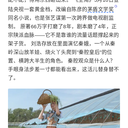
陆央视一套黄金档，改编自陈彦的
茅盾文学奖
同名小说，也是张艺谋第一次跨界做电视剧监
制。 原著66万字打磨了8年，剧本磨了4年，正
宗陕派血脉——它不是靠谁的流量话题撑起来的
架子货。 刘浩存放在里面演忆秦娥，一个从秦
岭深山放羊娃、烧火丫头爬到"秦腔皇后"的位
置、横跨大半生的角色。 秦腔观众是什么人？
手眼身法步差一寸都能看出来，这活儿替身替不
了。