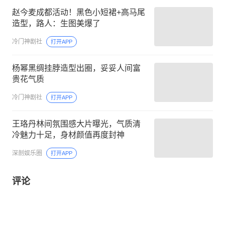
赵今麦成都活动！黑色小短裙+高马尾
造型，路人：生图美爆了
冷门神剧社
打开APP
杨幂黑绸挂脖造型出圈，妥妥人间富
贵花气质
冷门神剧社
打开APP
王珞丹林间氛围感大片曝光，气质清
冷魅力十足，身材颜值再度封神
深剖娱乐圈
打开APP
评论