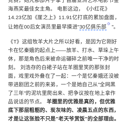
竞赛，她凭那部片子拿了首届亚洲艺术电影节金
海燕奖最佳女主角。 电影这边，《小红花》
14.23亿加《崖之上》11.91亿打底的累加盘面，
让她在00后女演员里最早摸进"
30亿俱乐部
"。
《T》这组牧羊大片之所以好看，是因为它刚好
卡在忆秦娥的起点上——放羊、打水、草垛上午
休，那是角色后来被命运碾碎之前唯一干净的时
刻。 刘浩存的白裙子站在羊圈里笑的那张封
面，戏里戏外叠在了一起：一个是忆秦娥还没被
带进剧团之前的来弟，一个是她自己从"全网黑
了三年"的泥坑里爬出来、把争议按在地上拿作
品说话的节点。
羊圈里的优雅是真的，但优雅
底下那层粗粝的、炭灰味的、凌晨五点的东西，
才是让这张脸不只是"老天爷赏饭"的全部理由。