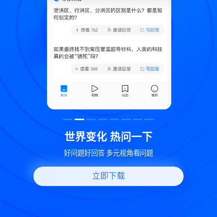
致
世界变化 热问一下
好问题好回答 多元视角看问题
立即下载