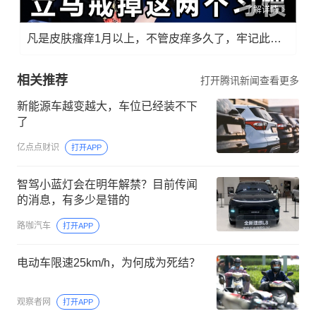
了解详情
凡是皮肤瘙痒1月以上，不管皮痒多久了，牢记此法，快！准！狠！
相关推荐
打开腾讯新闻查看更多
新能源车越变越大，车位已经装不下
了
亿点点财识
打开APP
智驾小蓝灯会在明年解禁？目前传闻
的消息，有多少是错的
路咖汽车
打开APP
电动车限速25km/h，为何成为死结？
观察者网
打开APP