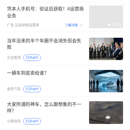
凭本人手机号：验证后获取！#运营商
业务
00:15
广告
云启创想运营商
了解详情
当年没来的半个车圈不会消失但会失
败
正言智驾
打开APP
一辆车到底卖给谁？
盖世汽车
打开APP
大家所谓的神车，怎么跟想象的不一
样？
小新說车
打开APP