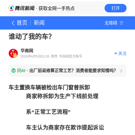
· 获取全网一手热点
打开
首页
新闻
无障碍
谁动了我的车？
华商网
关注
2026年6月5日01:05
陕西
华商网官方账号
问AI
·
出厂前返修算正常工艺？消费者能要求知情吗？
车主置换车辆被检出车门窗曾拆卸
商家称拆卸为生产下线前处理
系“正常工艺流程”
车主认为商家存在欺诈提起诉讼