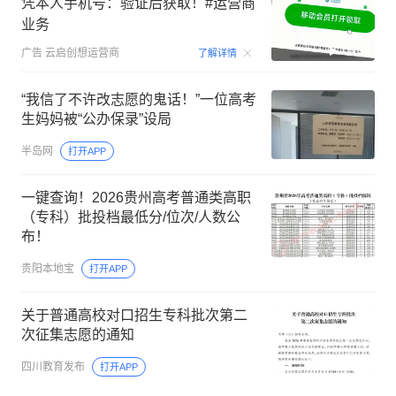
凭本人手机号：验证后获取！#运营商
业务
00:15
广告
云启创想运营商
了解详情
“我信了不许改志愿的鬼话！”一位高考
生妈妈被“公办保录”设局
半岛网
打开APP
一键查询！2026贵州高考普通类高职
（专科）批投档最低分/位次/人数公
布！
贵阳本地宝
打开APP
关于普通高校对口招生专科批次第二
次征集志愿的通知
四川教育发布
打开APP