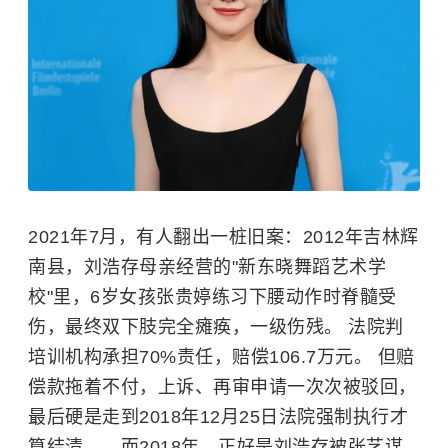
2021年7月，有人翻出一桩旧案：2012年吉林辉
南县，刘浩存母亲经营的"新东晓舞蹈艺术学
校"里，6岁女孩张贵婷练习下腰动作时脊髓受
伤，最终双下肢完全瘫痪，一级伤残。 法院判
培训机构承担70%责任，赔偿106.7万元。 但赔
偿款拖着不付，上诉、再审申请一次次被驳回，
最后硬是走到2018年12月25日法院强制执行才
算结清——而2018年，正好是刘浩存被张艺谋