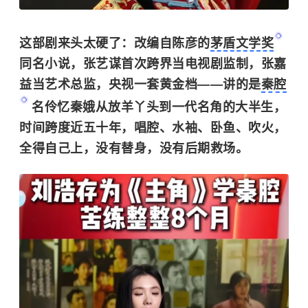
这部剧来头太硬了：改编自陈彦的
茅盾文学奖
同名小说，张艺谋首次跨界当电视剧监制，张嘉
益当艺术总监，央视一套黄金档——讲的是
秦腔
名伶忆秦娥从放羊丫头到一代名角的大半生，
时间跨度近五十年，唱腔、水袖、卧鱼、吹火，
全得自己上，没有替身，没有后期救场。