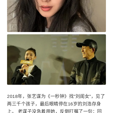
2018年，张艺谋为《一秒钟》找"刘闺女"，见了
两三千个孩子，最后眼睛停在16岁的刘浩存身
上。 老谋子没急着用她，反倒叮嘱了一句：回