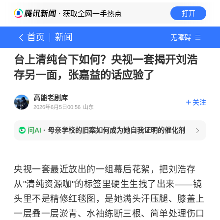
· 获取全网一手热点
打开
首页
新闻
无障碍
台上清纯台下如何？央视一套揭开刘浩
存另一面，张嘉益的话应验了
高能老剧库
关注
2026年6月5日00:56
山东
问AI
·
母亲学校的旧案如何成为她自我证明的催化剂
央视一套最近放出的一组幕后花絮，把刘浩存
从"清纯资源咖"的标签里硬生生拽了出来——镜
头里不是精修红毯图，是她满头汗压腿、膝盖上
一层叠一层淤青、水袖练断三根、简单处理伤口