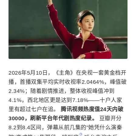
2026年5月10日，《主角》在央视一套黄金档开
播，首播双集平均实时收视率2.0464%，峰值破
2.34%；随着剧情推进，整体收视峰值冲到
4.1%，西北地区更是达到7.18%——十户人家
里有超过七户在追。
腾讯视频热度值24天内破
30000，刷新平台年代剧热度纪录。
豆瓣开分
8.2到8.4区间，弹幕从前几集的"她凭什么演秦