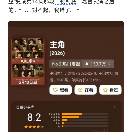
腔"变成第14集那段
一镜到底
戏台表演之后
的："……对不起，我错了。 "