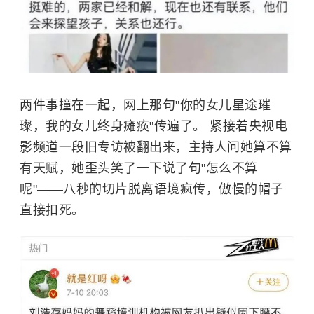
两件事撞在一起，网上那句"你的女儿星途璀
璨，我的女儿终身瘫痪"传遍了。 紧接着央视电
影频道一段旧专访被翻出来，主持人问她算不算
有天赋，她歪头笑了一下说了句"怎么不算
呢"——八秒的切片脱离语境疯传，傲慢的帽子
直接扣死。