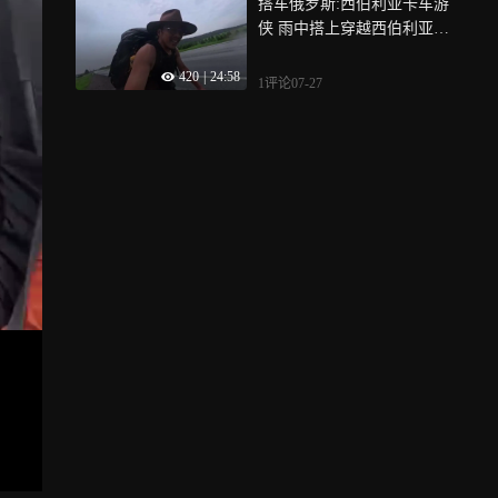
搭车俄罗斯:西伯利亚卡车游
侠 雨中搭上穿越西伯利亚的
卡车 超级有范的卡车游侠
420
|
24:58
1评论
07-27