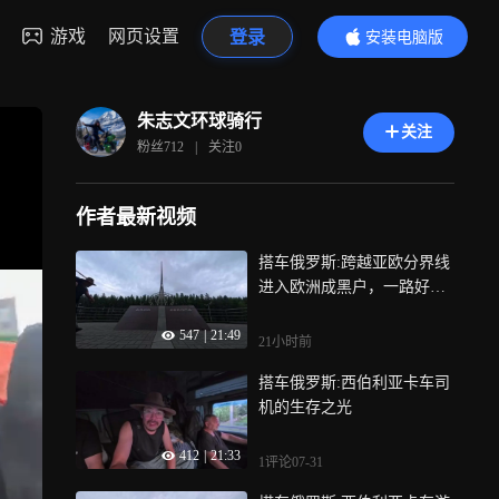
游戏
网页设置
登录
安装电脑版
内容更精彩
朱志文环球骑行
关注
粉丝
712
|
关注
0
作者最新视频
搭车俄罗斯:跨越亚欧分界线
进入欧洲成黑户，一路好心
人顺风车
547
|
21:49
21小时前
搭车俄罗斯:西伯利亚卡车司
机的生存之光
412
|
21:33
1评论
07-31