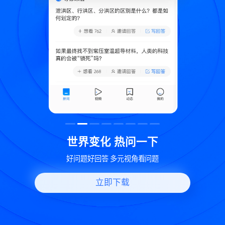
致
世界变化 热问一下
好问题好回答 多元视角看问题
立即下载