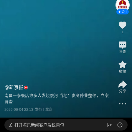
关注
1
评论
收藏
@
新京报
分享
南昌一泰餐店致多人发烧腹泻 当地：责令停业整顿，立案
调查
2026-06-04 22:13
发布于
北京
打开
腾讯新闻客户端说两句