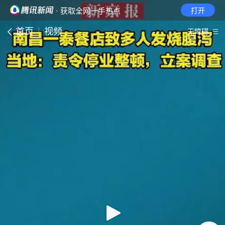
· 获取全网一手热点
打开
首页
视频
无障碍