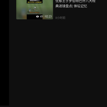
忧郁王子罗伯特巴乔八大经
典进球盘点| 体坛记忆
49
|
02:23
8小时前