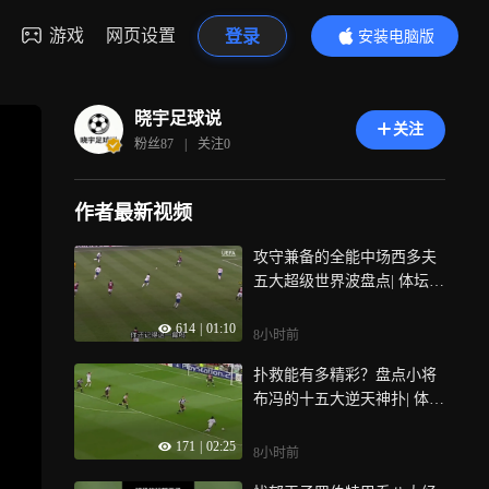
游戏
网页设置
登录
安装电脑版
内容更精彩
晓宇足球说
关注
粉丝
87
|
关注
0
作者最新视频
攻守兼备的全能中场西多夫
五大超级世界波盘点| 体坛记
忆
614
|
01:10
8小时前
扑救能有多精彩？盘点小将
布冯的十五大逆天神扑| 体坛
记忆
171
|
02:25
8小时前