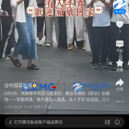
关注
3
评论
收藏
@
中国蓝新闻
分享
6月4日，杨紫新中式侧马尾造型，重返热播剧《家业》拍摄
地——安徽西递，被大量路人偶遇，有人手写“欢迎祯...
展开
2026-06-04 22:08
发布于
浙江
打开
腾讯新闻客户端说两句