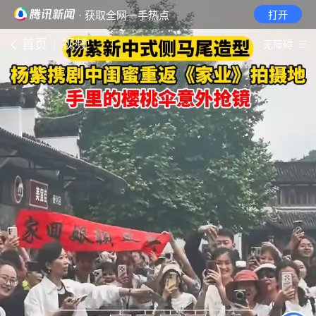
· 获取全网一手热点
打开
首页
视频
无障碍