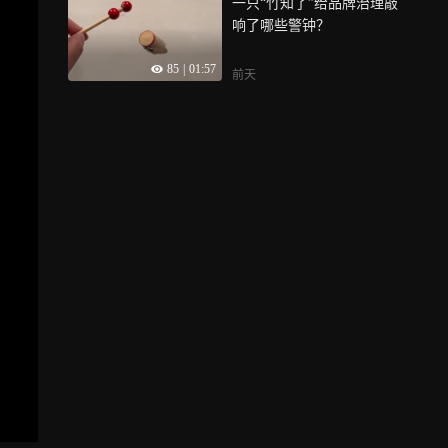
一只“竹知了”给品牌治理敲
对绿茵场最纯粹的眷恋，愿
响了哪些警钟？
这份热爱不被岁月磨灭，让
每一颗热爱足球的种子，都
85
|
01:57
能毫无后顾之忧地自由生
前天
长，12岁即毕业，虽是无
奈，但也热爱