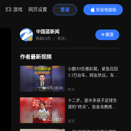
游戏
网页设置
登录
安装电脑版
内容更精彩
中国蓝新闻
关注
粉丝
6.8万
|
关注
1
作者最新视频
小鹏X9空悬趴窝，紧急召回
3.3万台车，网友热议，车主
投诉，小鹏就是这么对待自
876
|
01:01
己的“鹏友”吗？小鹏回应：
昨天
原因是前空气弹簧存在漏气
十二岁，是许多孩子足球生
隐患，空气悬架曾是百万豪
涯的“终点”，张金龙教练含
车才使用的硬件，如今成为3
泪道出“毕业快乐”，背后是
0万汽车“标配”，配置下放是
422
|
02:17
现实的无奈，这份告别虽令
进步，技术可以快，但安全
前天
人惋惜，却也折射出少年们
不能赶！