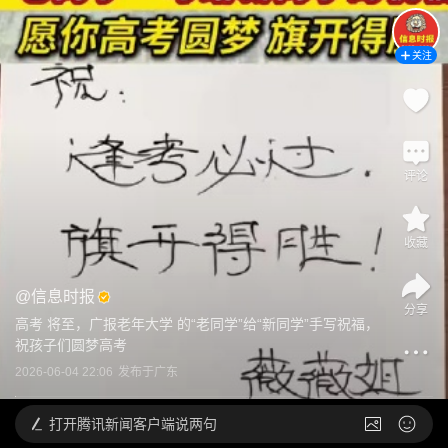
关注
评论
收藏
@
信息时报
分享
高考 将至，广报老年大学 的“老同学”给“新同学”手写祝福，
祝孩子们圆梦高考
2026-06-04 22:06
发布于
广东
打开
腾讯新闻客户端说两句