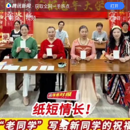
· 获取全网一手热点
打开
首页
视频
无障碍