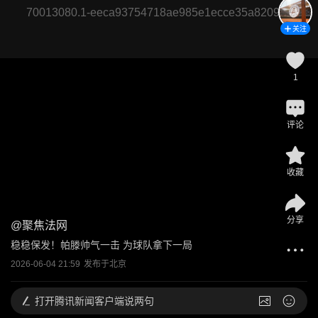
70013080.1-eeca93754718ae985e1ecce35a8209a3
关注
1
评论
收藏
分享
@
聚焦法网
稳稳保发！帕滕帅气一击 为球队拿下一局
2026-06-04 21:59
发布于
北京
打开
腾讯新闻客户端说两句