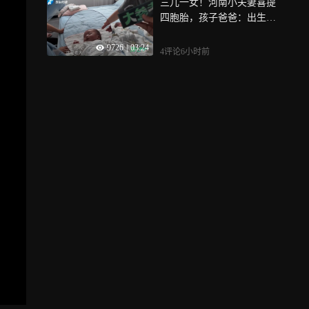
三儿一女！河南小夫妻喜提
四胞胎，孩子爸爸：出生在
父亲节当天，老大体重最小
9726
|
03:24
三斤八两
4评论
6小时前