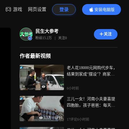
游戏
网页设置
登录
安装电脑版
内容更精彩
民生大参考
关注
粉丝
15.2万
|
关注
0
作者最新视频
老人花18000元网购代步车，
结果到家成“摆设”？商家：
加速器坏了已邮寄新的，老
303
|
03:15
人：经过协商商家已同意退
6小时前
款
三儿一女！河南小夫妻喜提
四胞胎，孩子爸爸：每天冲4
0瓶奶，换60次尿不湿，“累
3.8万
|
03:19
归累，看见四个孩子啥都值
17评论
6小时前
了”