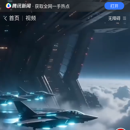
· 获取全网一手热点
打开
首页
视频
无障碍