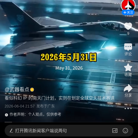
关注
9
评论
收藏
@
武器看点
分享
看似科幻 IP 的南天门计划，实则在划定全球空天技术赛道
2026-06-04 21:57
发布于
广东
作者声明：个人观点，仅供参考
打开
腾讯新闻客户端说两句