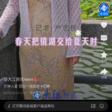
关注
评论
收藏
分享
@
大江资讯news
芒种入夏 荷启一池风华
 #
芒种
2026-06-04 21:52
发布于
安徽
打开
腾讯新闻客户端说两句