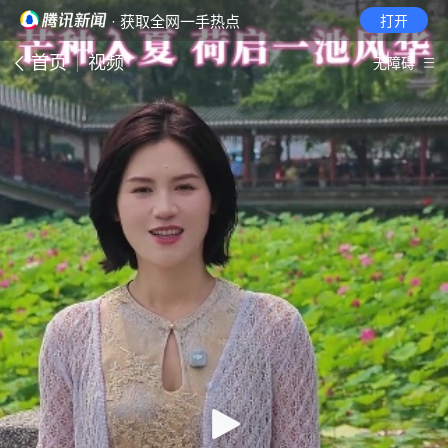
· 获取全网一手热点
打开
首页
视频
无障碍