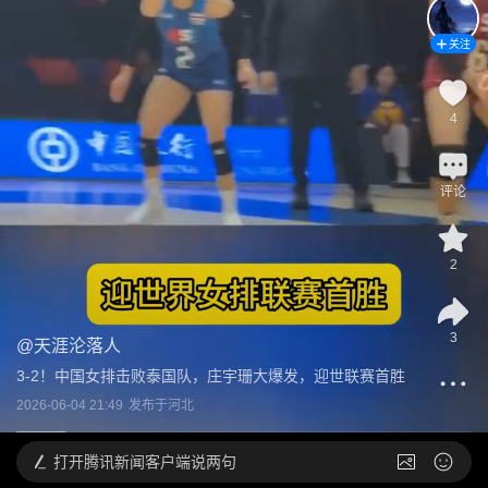
关注
4
评论
2
3
@
天涯沦落人
3-2！中国女排击败泰国队，庄宇珊大爆发，迎世联赛首胜
2026-06-04 21:49
发布于
河北
打开
腾讯新闻客户端说两句