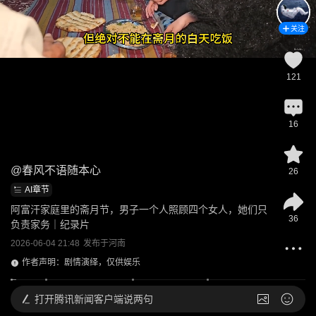
关注
121
16
@
春风不语随本心
26
AI章节
阿富汗家庭里的斋月节，男子一个人照顾四个女人，她们只
36
负责家务｜纪录片
2026-06-04 21:48
发布于
河南
作者声明：剧情演绎，仅供娱乐
打开
腾讯新闻客户端说两句