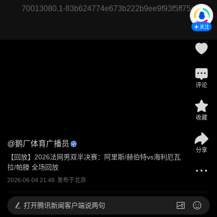
70013080.1-83b624774e673b222b9ee9f93f5ff75a
关注
评论
收藏
@
鹅厂体育广播员
分享
【回放】2026法网男双半决赛：阿里斯/赫伯特vs海利厄瓦
拉/帕滕 全场回放
2026-06-04 21:46
发布于
北京
打开
腾讯新闻客户端说两句