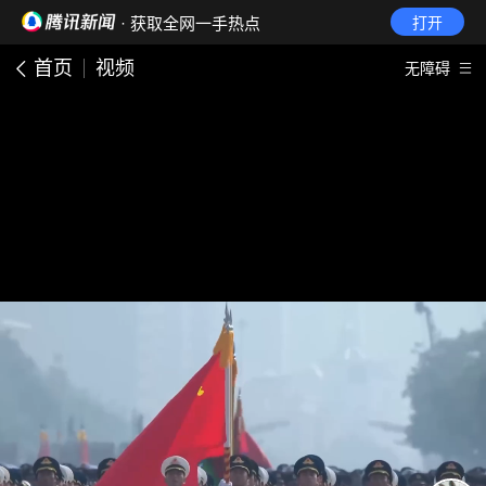
· 获取全网一手热点
打开
首页
视频
无障碍