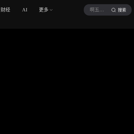
财经
AI
更多
啊五体育
搜索