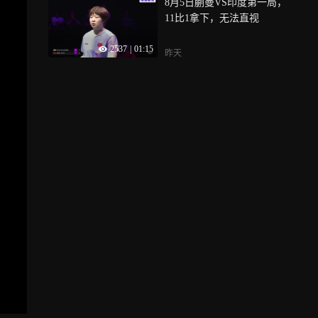
8月5日蒯曼VS印度第一局，
11比1拿下，无法直视
2537
|
01:15
昨天