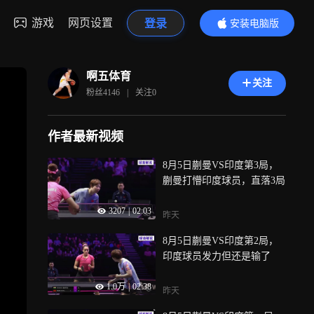
游戏
网页设置
登录
安装电脑版
内容更精彩
啊五体育
关注
粉丝
4146
|
关注
0
作者最新视频
8月5日蒯曼VS印度第3局，
蒯曼打懵印度球员，直落3局
3207
|
02:03
昨天
8月5日蒯曼VS印度第2局，
印度球员发力但还是输了
1.0万
|
02:38
昨天