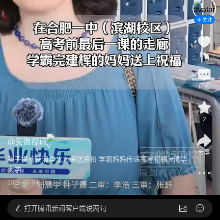
关注
4
评论
2
@
安徽视讯
分享
孩子提前获清华北大保送资格 学霸妈妈传递高考祝福
 #
清华
大学
2026-06-04 21:42
发布于
安徽
打开
腾讯新闻客户端说两句