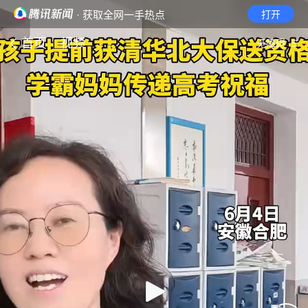
· 获取全网一手热点
打开
首页
视频
无障碍