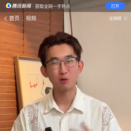
· 获取全网一手热点
打开
首页
视频
无障碍