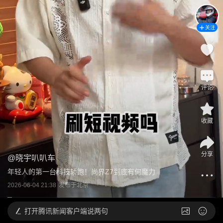
关注
评论
收藏
分享
@
晓宇叭叭车
年轻人的第一台科技轿跑！尚界Z7到底有何魔力
2026-06-04 21:38
发布于
北京
打开
腾讯新闻客户端说两句