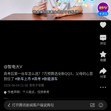
关注
评论
收藏
@
智电大V
高考后第一台车怎么选？7万预算选全新QQ3，父母的心意
分享
到位了
 #
新车上市
 #
高考
 #
新能源车
2026-06-04 21:36
发布于
安徽
作者声明：个人观点，仅供参考
打开
腾讯新闻客户端说两句