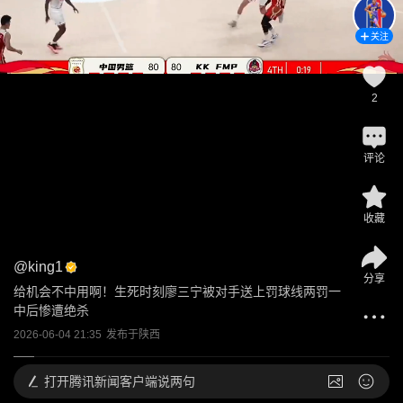
关注
2
评论
收藏
@
king1
分享
给机会不中用啊！生死时刻廖三宁被对手送上罚球线两罚一
中后惨遭绝杀
2026-06-04 21:35
发布于
陕西
打开
腾讯新闻客户端说两句