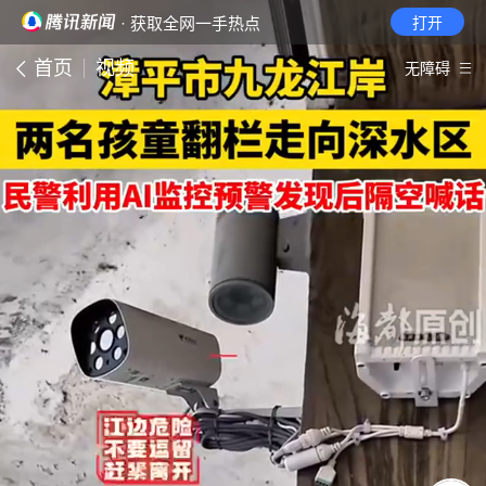
· 获取全网一手热点
打开
首页
视频
无障碍