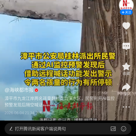
关注
8
1
收藏
@
海峡都市报
15
漳平市九龙江岸两名孩童翻栏走向深水区，民警利用AI监控
预警发现后隔空喊话
2026-06-04 21:34
发布于
福建
打开
腾讯新闻客户端说两句